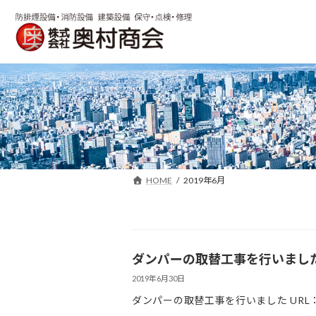
コ
ナ
ン
ビ
テ
ゲ
ン
ー
ツ
シ
へ
ョ
ス
ン
キ
に
ッ
移
プ
動
HOME
2019年6月
ダンパーの取替工事を行いまし
2019年6月30日
ダンパーの取替工事を行いました URL：https