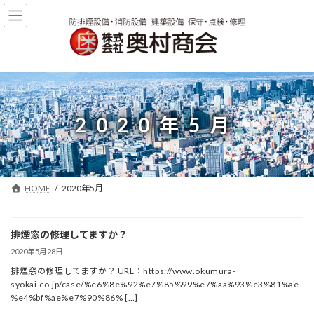
コ
ナ
ン
ビ
テ
ゲ
ン
ー
ツ
シ
へ
ョ
ス
ン
キ
に
2020年5月
ッ
移
プ
動
HOME
2020年5月
排煙窓の修理してますか？
2020年5月28日
排煙窓の修理してますか？ URL：https://www.okumura-
syokai.co.jp/case/%e6%8e%92%e7%85%99%e7%aa%93%e3%81%ae
%e4%bf%ae%e7%90%86% […]