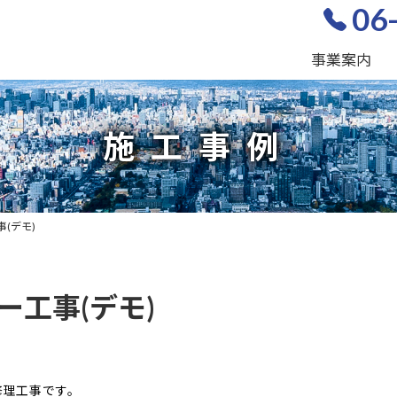
06
事業案内
施工事例
(デモ)
ー工事(デモ)
修理工事です。