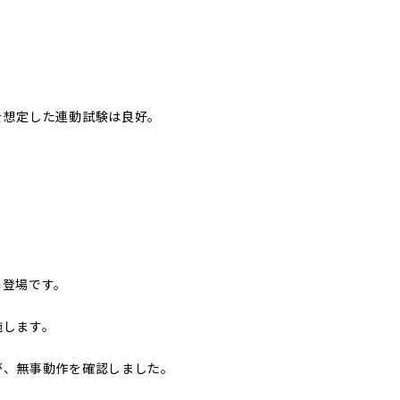
を想定した連動試験は良好。
の登場です。
施します。
が、無事動作を確認しました。