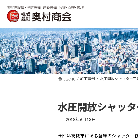
コ
ナ
ン
ビ
テ
ゲ
ン
ー
ツ
シ
へ
ョ
ス
ン
キ
に
ッ
移
プ
動
HOME
施工事例
水圧開放シャッター工事
水圧開放シャッタ
2018年6月13日
今回は高槻市にある倉庫のシャッター