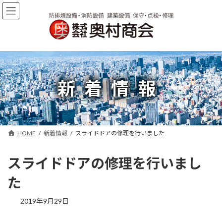
コ
ナ
ン
ビ
テ
ゲ
ン
ー
ツ
シ
へ
ョ
ス
ン
キ
に
新着情報
ッ
移
プ
動
HOME
新着情報
スライドドアの修理を行いました
スライドドアの修理を行いまし
た
2019年9月29日