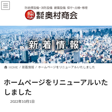
コ
ナ
ン
ビ
テ
ゲ
ン
ー
ツ
シ
へ
ョ
ス
ン
キ
に
新着情報
ッ
移
プ
動
HOME
新着情報
ホームページをリニューアルいたしました
ホームページをリニューアルいた
しました
2022年10月1日