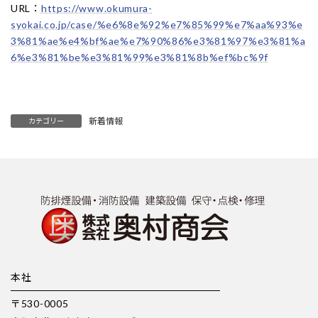
URL：
https://www.okumura-
syokai.co.jp/case/%e6%8e%92%e7%85%99%e7%aa%93%e
3%81%ae%e4%bf%ae%e7%90%86%e3%81%97%e3%81%a
6%e3%81%be%e3%81%99%e3%81%8b%ef%bc%9f
新着情報
カテゴリー
本社
〒530-0005