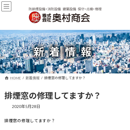
コ
ナ
ン
ビ
テ
ゲ
ン
ー
ツ
シ
へ
ョ
ス
ン
キ
に
新着情報
ッ
移
プ
動
HOME
新着情報
排煙窓の修理してますか？
排煙窓の修理してますか？
2020年5月28日
排煙窓の修理してますか？