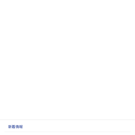
大阪市内商業ビルのシャッターを修理しました
2021年3月25日
呼水槽を取り替えろ
2021年1月11日
ガス圧ダンパーを取り替えました
2020年11月21日
チェーンの巻取りラクラクアタッチメント
2020年9月3日
建築設備定期検査
2020年7月9日
カテゴリー
新着情報